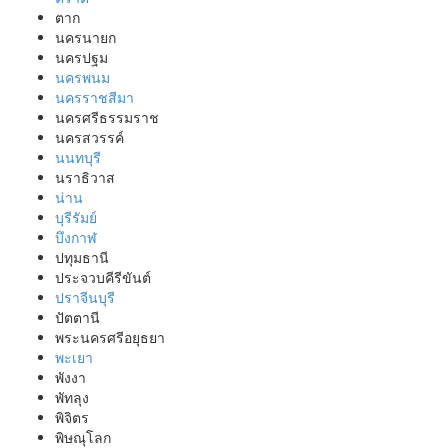
ตาก
นครนายก
นครปฐม
นครพนม
นครราชสีมา
นครศรีธรรมราช
นครสวรรค์
นนทบุรี
นราธิวาส
น่าน
บุรีรัมย์
บึงกาฬ
ปทุมธานี
ประจวบคีรีขันต์
ปราจีนบุรี
ปัตตานี
พระนครศรีอยุธยา
พะเยา
พังงา
พัทลุง
พิจิตร
พิษณุโลก