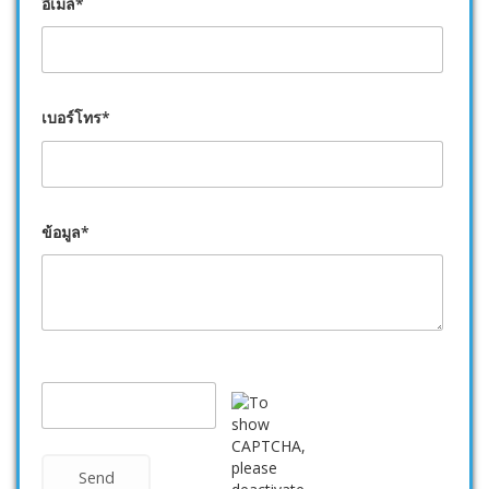
อีเมล์*
เบอร์โทร*
ข้อมูล*