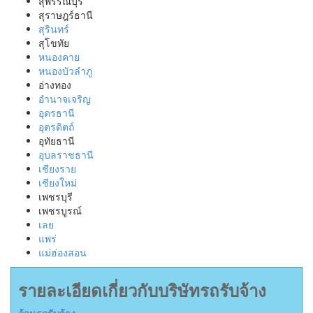
สุพรรณบุรี
สุราษฎร์ธานี
สุรินทร์
สุโขทัย
หนองคาย
หนองบัวลำภู
อ่างทอง
อำนาจเจริญ
อุดรธานี
อุตรดิตถ์
อุทัยธานี
อุบลราชธานี
เชียงราย
เชียงใหม่
เพชรบุรี
เพชรบูรณ์
เลย
แพร่
แม่ฮ่องสอน
รายละเอียดเกี่ยวกับบริษัทรถรับจ้าง