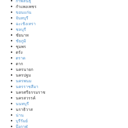
กาฬสินธุ์
กำแพงเพชร
ขอนแก่น
จันทบุรี
ฉะเชิงเทรา
ชลบุรี
ชัยนาท
ชัยภูมิ
ชุมพร
ตรัง
ตราด
ตาก
นครนายก
นครปฐม
นครพนม
นครราชสีมา
นครศรีธรรมราช
นครสวรรค์
นนทบุรี
นราธิวาส
น่าน
บุรีรัมย์
บึงกาฬ