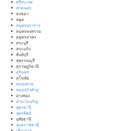
ศรีสะเกษ
สกลนคร
สงขลา
สตูล
สมุทรปราการ
สมุทรสงคราม
สมุทรสาคร
สระบุรี
สระแก้ว
สิงห์บุรี
สุพรรณบุรี
สุราษฎร์ธานี
สุรินทร์
สุโขทัย
หนองคาย
หนองบัวลำภู
อ่างทอง
อำนาจเจริญ
อุดรธานี
อุตรดิตถ์
อุทัยธานี
อุบลราชธานี
เชียงราย