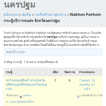
นครปฐม
หน้าแรก
»
ฟอรั่ม
»
รถรับจ้างภาคกลาง
»
Nakhon Pathom
กระทู้บริการขนส่ง จังหวัดนครปฐม
Truck Service in Nakhon Pathom กระทู้สนทนารถรับจ้างคนภาคกลาง เว็บบอร์ด
พูดคุยเกี่ยวกับรถรับจ้างขนส่งจังหวัด
นครปฐม
รถรับจ้างนครปฐม อยู่ในภาคกลาง
ของประเทศไทย ลูกค้าหรือบุคคลทั่วไปที่ต้องการสอบถามเกี่ยวกับรถรับจ้างของ
จังหวัดนครปฐม สามารถสมัครโพสต์ได้ที่หมวดหมู่นี้ อ้วนรถรับจ้างยินดีให้บริการ
ฟอรั่มนี้ว่างเปล่า
กำลังดู 4 กระทู้ - 1 ผ่านทาง 4 (ของทั้งหมด 4)
กระทู้
เสียง
ข้อความ
Freshness
รถร่วมขนส่งสินค้า ต่างจังหวัด
2
8
7 years, 10
บริษัทขนส่งที่พร้อมออกใบเสนอ
months มา
ราคา
แล้ว
เริ่มต้นโดย:
admin
เกรียงศักดิ์ ประภาพิทัก
in:
กระดานสนทนาทั่วไป