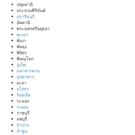
ปทุมธานี
ประจวบคีรีขันต์
ปราจีนบุรี
ปัตตานี
พระนครศรีอยุธยา
พะเยา
พังงา
พัทลุง
พิจิตร
พิษณุโลก
ภูเก็ต
มหาสารคาม
มุกดาหาร
ยะลา
ยโสธร
ร้อยเอ็ด
ระนอง
ระยอง
ราชบุรี
ลพบุรี
ลำปาง
ลำพูน