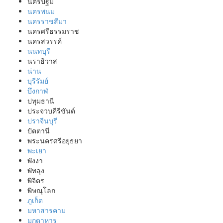
นครปฐม
นครพนม
นครราชสีมา
นครศรีธรรมราช
นครสวรรค์
นนทบุรี
นราธิวาส
น่าน
บุรีรัมย์
บึงกาฬ
ปทุมธานี
ประจวบคีรีขันต์
ปราจีนบุรี
ปัตตานี
พระนครศรีอยุธยา
พะเยา
พังงา
พัทลุง
พิจิตร
พิษณุโลก
ภูเก็ต
มหาสารคาม
มุกดาหาร