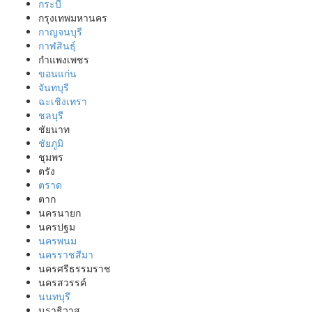
กระบี่
กรุงเทพมหานคร
กาญจนบุรี
กาฬสินธุ์
กำแพงเพชร
ขอนแก่น
จันทบุรี
ฉะเชิงเทรา
ชลบุรี
ชัยนาท
ชัยภูมิ
ชุมพร
ตรัง
ตราด
ตาก
นครนายก
นครปฐม
นครพนม
นครราชสีมา
นครศรีธรรมราช
นครสวรรค์
นนทบุรี
นราธิวาส