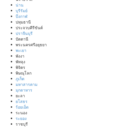
น่าน
บุรีรัมย์
บึงกาฬ
ปทุมธานี
ประจวบคีรีขันต์
ปราจีนบุรี
ปัตตานี
พระนครศรีอยุธยา
พะเยา
พังงา
พัทลุง
พิจิตร
พิษณุโลก
ภูเก็ต
มหาสารคาม
มุกดาหาร
ยะลา
ยโสธร
ร้อยเอ็ด
ระนอง
ระยอง
ราชบุรี