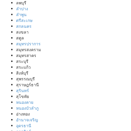
ลพบุรี
ลำปาง
ลำพูน
ศรีสะเกษ
สกลนคร
สงขลา
สตูล
สมุทรปราการ
สมุทรสงคราม
สมุทรสาคร
สระบุรี
สระแก้ว
สิงห์บุรี
สุพรรณบุรี
สุราษฎร์ธานี
สุรินทร์
สุโขทัย
หนองคาย
หนองบัวลำภู
อ่างทอง
อำนาจเจริญ
อุดรธานี