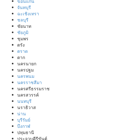
ขอนแก่น
จันทบุรี
ฉะเชิงเทรา
ชลบุรี
ชัยนาท
ชัยภูมิ
ชุมพร
ตรัง
ตราด
ตาก
นครนายก
นครปฐม
นครพนม
นครราชสีมา
นครศรีธรรมราช
นครสวรรค์
นนทบุรี
นราธิวาส
น่าน
บุรีรัมย์
บึงกาฬ
ปทุมธานี
ประจวบคีรีขันต์