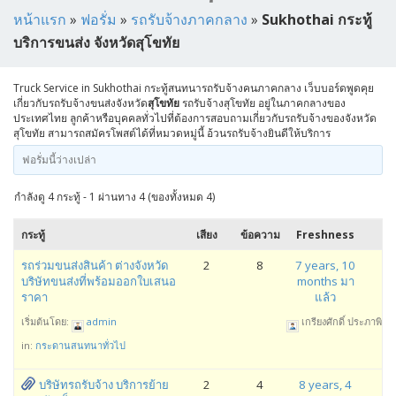
หน้าแรก
»
ฟอรั่ม
»
รถรับจ้างภาคกลาง
»
Sukhothai กระทู้
บริการขนส่ง จังหวัดสุโขทัย
Truck Service in Sukhothai กระทู้สนทนารถรับจ้างคนภาคกลาง เว็บบอร์ดพูดคุย
เกี่ยวกับรถรับจ้างขนส่งจังหวัด
สุโขทัย
รถรับจ้างสุโขทัย อยู่ในภาคกลางของ
ประเทศไทย ลูกค้าหรือบุคคลทั่วไปที่ต้องการสอบถามเกี่ยวกับรถรับจ้างของจังหวัด
สุโขทัย สามารถสมัครโพสต์ได้ที่หมวดหมู่นี้ อ้วนรถรับจ้างยินดีให้บริการ
ฟอรั่มนี้ว่างเปล่า
กำลังดู 4 กระทู้ - 1 ผ่านทาง 4 (ของทั้งหมด 4)
กระทู้
เสียง
ข้อความ
Freshness
รถร่วมขนส่งสินค้า ต่างจังหวัด
2
8
7 years, 10
บริษัทขนส่งที่พร้อมออกใบเสนอ
months มา
ราคา
แล้ว
เริ่มต้นโดย:
admin
เกรียงศักดิ์ ประภาพิทัก
in:
กระดานสนทนาทั่วไป
บริษัทรถรับจ้าง บริการย้าย
2
4
8 years, 4