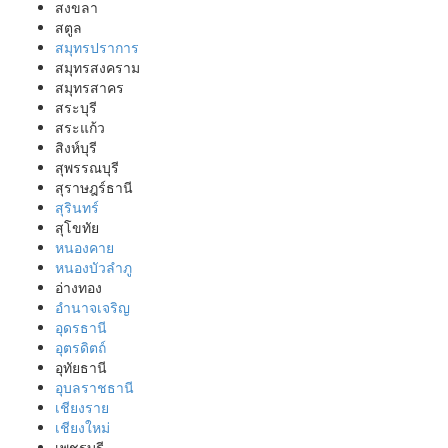
สงขลา
สตูล
สมุทรปราการ
สมุทรสงคราม
สมุทรสาคร
สระบุรี
สระแก้ว
สิงห์บุรี
สุพรรณบุรี
สุราษฎร์ธานี
สุรินทร์
สุโขทัย
หนองคาย
หนองบัวลำภู
อ่างทอง
อำนาจเจริญ
อุดรธานี
อุตรดิตถ์
อุทัยธานี
อุบลราชธานี
เชียงราย
เชียงใหม่
เพชรบุรี