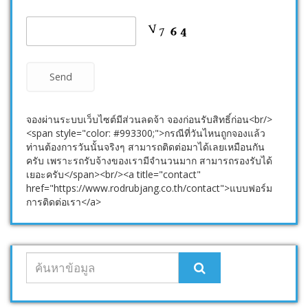
จองผ่านระบบเว็บไซต์มีส่วนลดจ้า จองก่อนรับสิทธิ์ก่อน<br/>
<span style="color: #993300;">กรณีที่วันไหนถูกจองแล้ว
ท่านต้องการวันนั้นจริงๆ สามารถติดต่อมาได้เลยเหมือนกัน
ครับ เพราะรถรับจ้างของเรามีจำนวนมาก สามารถรองรับได้
เยอะครับ</span><br/><a title="contact"
href="https://www.rodrubjang.co.th/contact">แบบฟอร์ม
การติดต่อเรา</a>