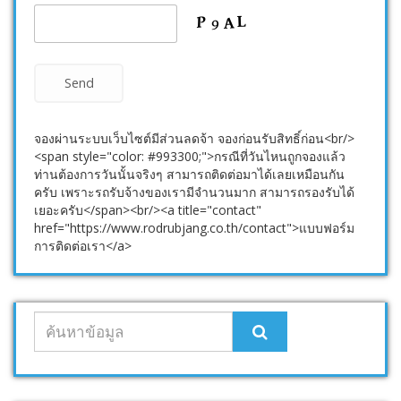
จองผ่านระบบเว็บไซต์มีส่วนลดจ้า จองก่อนรับสิทธิ์ก่อน<br/>
<span style="color: #993300;">กรณีที่วันไหนถูกจองแล้ว
ท่านต้องการวันนั้นจริงๆ สามารถติดต่อมาได้เลยเหมือนกัน
ครับ เพราะรถรับจ้างของเรามีจำนวนมาก สามารถรองรับได้
เยอะครับ</span><br/><a title="contact"
href="https://www.rodrubjang.co.th/contact">แบบฟอร์ม
การติดต่อเรา</a>