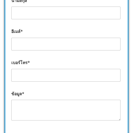
นามสกุล
อีเมล์*
เบอร์โทร*
ข้อมูล*